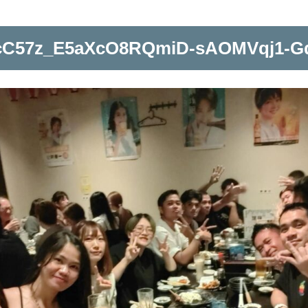
ncC57z_E5aXcO8RQmiD-sAOMVqj1-