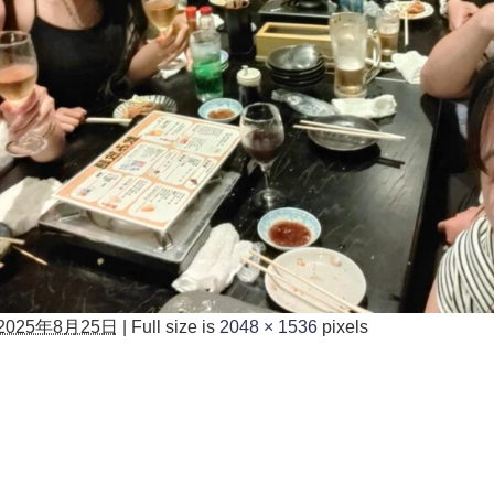
2025年8月25日
|
Full size is
2048 × 1536
pixels