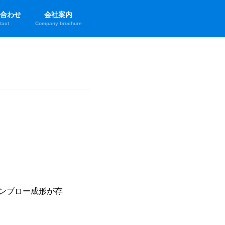
合わせ
会社案内
tact
Company brochure
ンブロー成形が存