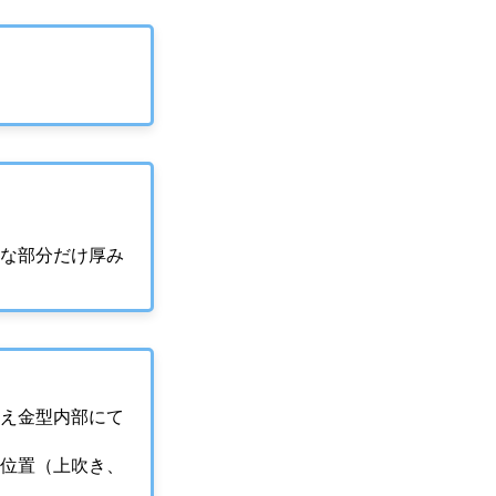
な部分だけ厚み
え金型内部にて
位置（上吹き、