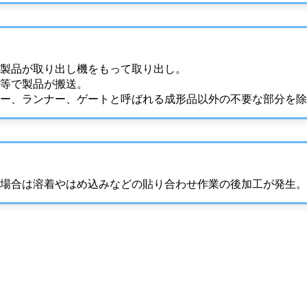
製品が取り出し機をもって取り出し。
等で製品が搬送。
ー、ランナー、ゲートと呼ばれる成形品以外の不要な部分を除
場合は溶着やはめ込みなどの貼り合わせ作業の後加工が発生。