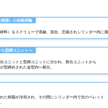
（樹脂）の加熱溶融
材料）をスクリューで溶融、混合、圧縮されシリンダー内に溜
から型締ユニットへ
出ユニットと型締ユニットに分かれ、射出ユニットから
が型締めされた金型内へ射出。
れた樹脂が冷却され、その間にシリンダー内で次のペレット
。