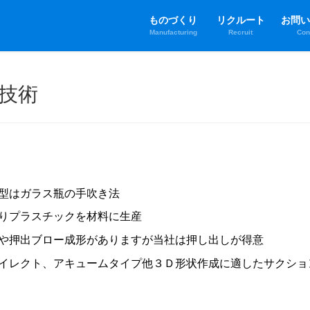
ものづくり
リクルート
お問い
Manufacturing
Recruit
Con
技術
型はガラス瓶の手吹き法
りプラスチックを材料に生産
や押出ブロー成形がありますが当社は押し出しが得意
イレクト、アキュームタイプ他３Ｄ形状作成に適したサクショ