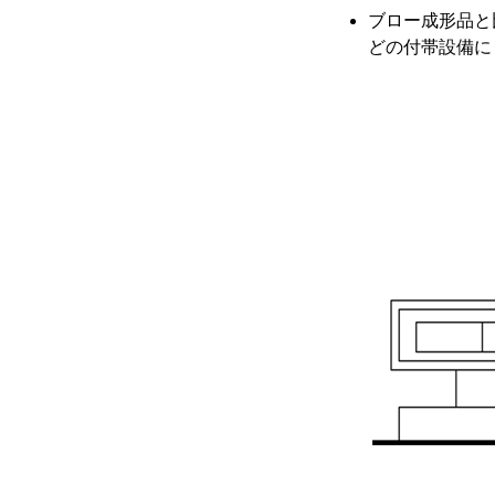
ブロー成形品と
どの付帯設備に