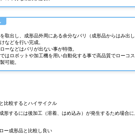
し
を取出し、成形品外周にある余分なバリ（成形品からはみ出し
けなどを行い完成。
ローなどはバリが出ない事が特徴。
ではロボットや加工機を用い自動化する事で高品質でローコス
製可能。
と比較するとハイサイクル
成形するには後加工（溶着、はめ込み）が発生するため場合に
ロー成形品と比較し良い